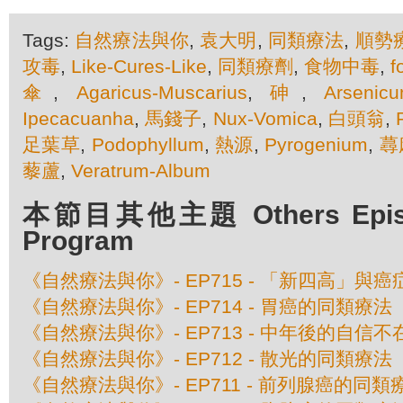
Tags:
自然療法與你
,
袁大明
,
同類療法
,
順勢
攻毒
,
Like-Cures-Like
,
同類療劑
,
食物中毒
,
f
傘
,
Agaricus-Muscarius
,
砷
,
Arsenic
Ipecacuanha
,
馬錢子
,
Nux-Vomica
,
白頭翁
,
足葉草
,
Podophyllum
,
熱源
,
Pyrogenium
,
蕁
藜蘆
,
Veratrum-Album
本節目其他主題 Others Episod
Program
《自然療法與你》- EP715 - 「新四高」與
《自然療法與你》- EP714 - 胃癌的同類療法
《自然療法與你》- EP713 - 中年後的自信
《自然療法與你》- EP712 - 散光的同類療法
《自然療法與你》- EP711 - 前列腺癌的同類