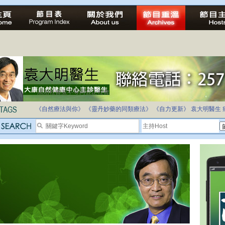
法治社會並不等同公正社會
自家教育合法化-推動多元化教育，全民學卷制
《自然療法與你》
《靈丹妙藥的同類療法》
《自力更新》
袁大明醫生