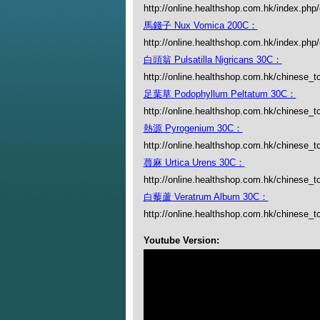
http://online.healthshop.com.hk/index.php
馬錢子 Nux Vomica 200C：
http://online.healthshop.com.hk/index.ph
白頭翁 Pulsatilla Nigricans 30C：
http://online.healthshop.com.hk/chinese_tc/
足葉草 Podophyllum Peltatum 30C：
http://online.healthshop.com.hk/chinese_t
熱源 Pyrogenium 30C：
http://online.healthshop.com.hk/chinese_t
蕁麻 Urtica Urens 30C：
http://online.healthshop.com.hk/chinese_tc
白藜蘆 Veratrum Album 30C：
http://online.healthshop.com.hk/chinese_t
Youtube Version: