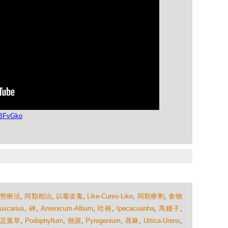
5BFvGko
順勢療法
,
同類相治
,
以毒攻毒
,
Like-Cures-Like
,
同類療劑
,
食物
uscarius
,
砷
,
Arsenicum-Album
,
吐根
,
Ipecacuanha
,
馬錢子
,
足葉草
,
Podophyllum
,
熱源
,
Pyrogenium
,
蕁麻
,
Urtica-Urens
,