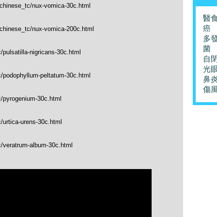
/chinese_tc/nux-vomica-30c.html
醫
癌
p/chinese_tc/nux-vomica-200c.html
多
菌
pulsatilla-nigricans-30c.html
自
光
c/podophyllum-peltatum-30c.html
鼻
傷
c/pyrogenium-30c.html
/urtica-urens-30c.html
c/veratrum-album-30c.html