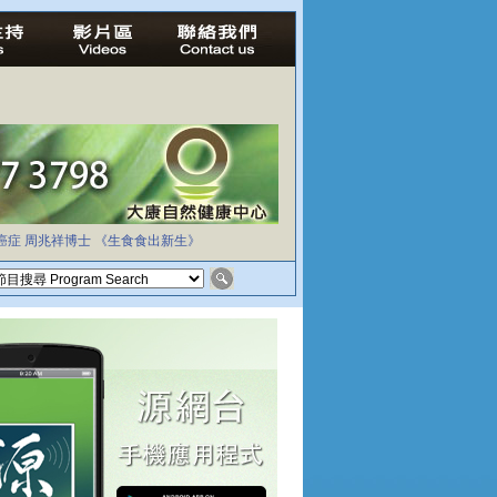
癌症
周兆祥博士
《生食食出新生》