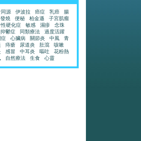
食同源
伊波拉
癌症
乳癌
腸
發燒
便秘
柏金遜
子宮肌瘤
發性硬化症
敏感
濕疹
念珠
抑鬱症
同類療法
過度活躍
閉症
心臟病
關節炎
中風
青
眼
痔瘡
尿道炎
肚瀉
咳嗽
炎
感冒
中耳炎
嘔吐
花粉熱
風
自然療法
生食
心靈