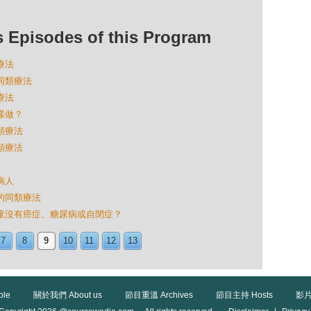
isodes of this Program
療法
的同類療法
療法
怎樣做？
同類療法
同類療法
病人
病的同類療法
什兒童沒有癌症、糖尿病或自閉症？
7
8
9
10
11
12
13
ble
關於我們 About us
節目重溫 Archives
節目主持 Hosts
影片