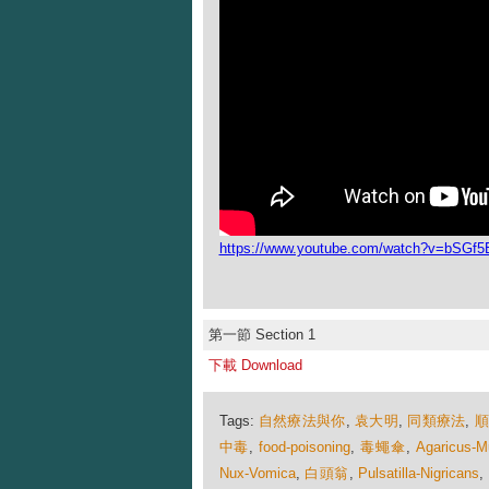
https://www.youtube.com/watch?v=bSGf
第一節 Section 1
下載 Download
Tags:
自然療法與你
,
袁大明
,
同類療法
,
中毒
,
food-poisoning
,
毒蠅傘
,
Agaricus-M
Nux-Vomica
,
白頭翁
,
Pulsatilla-Nigricans
,