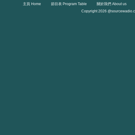
主頁 Home
節目表 Program Table
關於我們 About us
Copyright 2026 @sourcewadio.