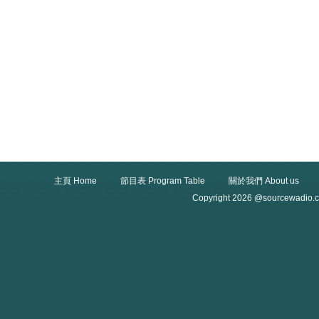
主頁 Home
節目表 Program Table
關於我們 About us
Copyright 2026 @sourcewadio.