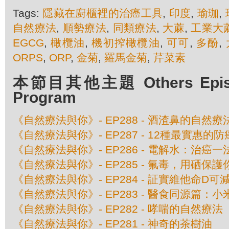
Tags:
隱藏在廚櫃裡的治癌工具
,
印度
,
瑜珈
,
自然療法
,
順勢療法
,
同類療法
,
大蔴
,
工業大
EGCG
,
橄欖油
,
機初搾橄欖油
,
可可
,
多酚
,
ORPS
,
ORP
,
金菊
,
羅馬金菊
,
芹菜素
本節目其他主題 Others Episod
Program
《自然療法與你》- EP288 - 酒渣鼻的自然療
《自然療法與你》- EP287 - 12種最實惠的
《自然療法與你》- EP286 - 電解水：治癌一
《自然療法與你》- EP285 - 氟毒，用硒保護
《自然療法與你》- EP284 - 証實維他命D可
《自然療法與你》- EP283 - 醫食同源篇：小
《自然療法與你》- EP282 - 哮喘的自然療法
《自然療法與你》- EP281 - 神奇的茶樹油