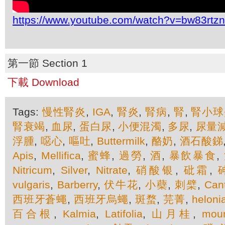
https://www.youtube.com/watch?v=bw83rtz
第一節 Section 1
下載 Download
Tags:
慢性腎炎
,
IGA
,
腎炎
,
腎病
,
腎
,
腎小球
腎衰竭
,
血尿
,
蛋白尿
,
小便混濁
,
多尿
,
尿量
浮腫
,
噁心
,
嘔吐
,
Buttermilk
,
酪奶
,
酒石酸銻
Apis
,
Mellifica
,
蜜蜂
,
過勞
,
酒
,
暴飲暴食
,
Nitricum
,
Silver
,
Nitrate
,
硝酸银
,
砒霜
,
vulgaris
,
Barberry
,
伏牛花
,
小蘗
,
刺檗
,
Cant
西班牙蒼蠅
,
西班牙烏蠅
,
斑蝥
,
芫菁
,
heloni
百合根
,
Kalmia
,
Latifolia
,
山月桂
,
moun