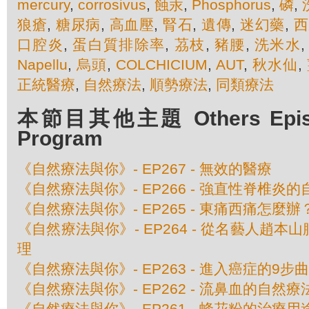
mercury
,
corrosivus
,
蝕汞
,
Phosphorus
,
磷
,
狼瘡
,
糖尿病
,
高血壓
,
腎石
,
遺傳
,
迷幻藥
,
西
口腔炎
,
蛋白質排除率
,
茘枝
,
豬腰
,
洗米水
Napellu
,
烏頭
,
COLCHICIUM
,
AUT
,
秋水仙
,
正統醫療
,
自然療法
,
順勢療法
,
同類療法
本節目其他主題 Others Episod
Program
《自然療法與你》- EP267 - 無效的醫療
《自然療法與你》- EP266 - 強直性脊椎炎
《自然療法與你》- EP265 - 東痛西痛怎麼辦
《自然療法與你》- EP264 - 從名藝人趙
理
《自然療法與你》- EP263 - 進入癌症的9步曲
《自然療法與你》- EP262 - 流鼻血的自然療
《自然療法與你》- EP261 - 蜂花粉的治療用