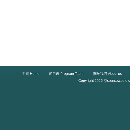
主頁 Home
節目表 Program Table
關於我們 About us
Copyright 2026 @sourcewadio.