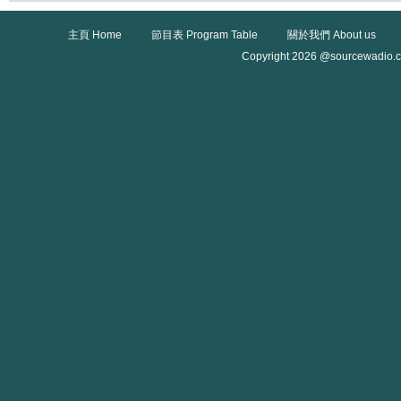
主頁 Home
節目表 Program Table
關於我們 About us
Copyright 2026 @sourcewadio.