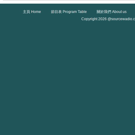
主頁 Home
節目表 Program Table
關於我們 About us
Copyright 2026 @sourcewadio.