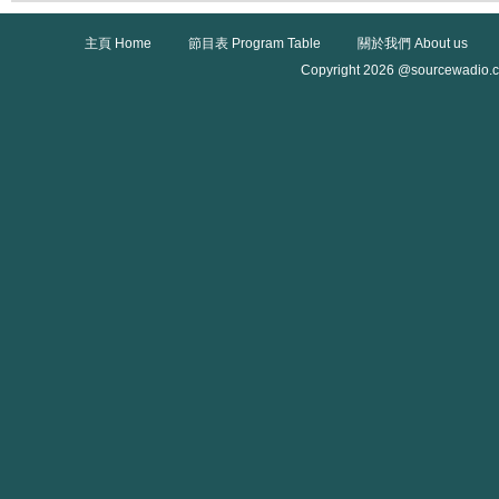
主頁 Home
節目表 Program Table
關於我們 About us
Copyright 2026 @sourcewadio.