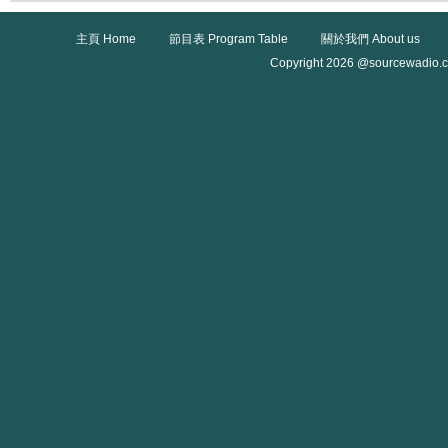
主頁 Home
節目表 Program Table
關於我們 About us
Copyright 2026 @sourcewadio.