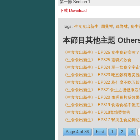
第一節 Section 1
下載 Download
Tags:
生食食出新生
,
周兆祥
,
綠野林
,
食生
本節目其他主題 Others Ep
《生食食出新生》- EP326 食生食到病咗？
《生食食出新生》- EP325 靈魂式飲食
《生食食出新生》- EP324 單一飲食全宇
《生食食出新生》- EP323 吃五穀有幾災難
《生食食出新生》- EP322 為什麼不吃五穀
《生食食出新生》- EP321食生之後健康崩
《生食食出新生》- EP320 血腥圖片反效果
《生食食出新生》- EP319 食素食極不飽
《生食食出新生》- EP318毒糖漿警告
《生食食出新生》- EP317 腎病生食忌鉀
Page 4 of 36
First
1
2
3