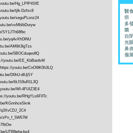
/youtu.be/Hg_LPfP4SfE
youtu.be/tjlk-Dzfxc8
醫
癌
/youtu.be/seguPLonz24
多
outu.be/vxMbIbDuryw
菌
be/SY1JTh68fbc
自
tu.be/yq4vXfrDlNU
光
utu.be/AM9it3lgTzs
鼻
youtu.be/5BOCduqeo8Q
傷
://youtu.be/EE_KbBardvM
https://youtu.be/CnOl9K0h3LQ
utu.be/D0hU-dlUjSY
/youtu.be/6tJS9uR1L3Q
/youtu.be/WI-4FUIZ3E4
ps://youtu.be/RHgYLs6F0Tc
u.be/KGnnhceSknk
be/q3XvCDJ_2C4
.be/zPn_f_5W57M
M67fbOw
u.be/UTR8ehg-bx4