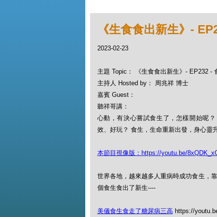
《生食食出新生》- EP2
2023-02-23
主題 Topic： 《生食食出新生》- EP232
主持人 Hosted by： 周兆祥 博士
嘉賓 Guest：
聽祥哥講：
心動，有決心嘗試食生了，怎樣開始呢？
效、好玩？ 食生，生命重新出發，身心靈
本節目視像版：https://youtu.be/8xQDK_x
世界各地，越來越多人重病時成功食生，靠
個食生食出了新生----
美儀食生食走了糖尿病三高
https://youtu