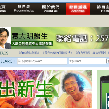
法治社會並不等同公正社會
自家教育合法化-推動多元化教育，全民學卷制
《自然療法與你》
《靈丹妙藥的同類療法》
《自力更新》
袁大明醫生