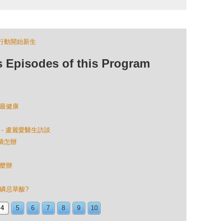
行動開始新生
isodes of this Program
宙最健康
 - 盧麗愛醫生訪談
潰怎辦
怎麼辦
忌磷忌草酸?
4
5
6
7
8
9
10