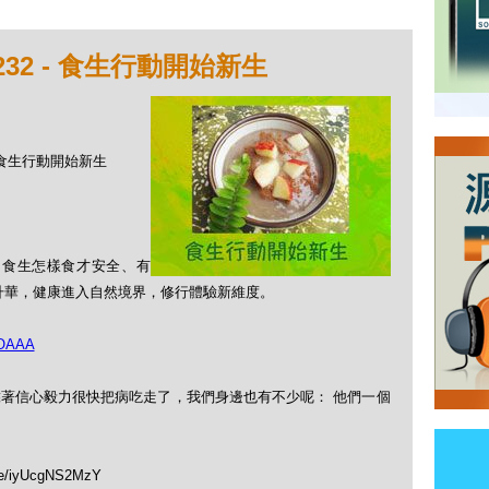
32 - 食生行動開始新生
 - 食生行動開始新生
 食生怎樣食才安全、有
升華，健康進入自然境界，修行體驗新維度。
OAAA
著信心毅力很快把病吃走了，我們身邊也有不少呢： 他們一個
.be/iyUcgNS2MzY