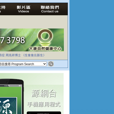
癌症
周兆祥博士
《生食食出新生》