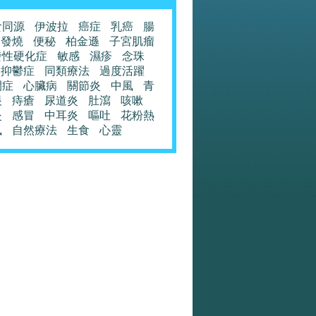
食同源
伊波拉
癌症
乳癌
腸
發燒
便秘
柏金遜
子宮肌瘤
發性硬化症
敏感
濕疹
念珠
抑鬱症
同類療法
過度活躍
閉症
心臟病
關節炎
中風
青
眼
痔瘡
尿道炎
肚瀉
咳嗽
炎
感冒
中耳炎
嘔吐
花粉熱
風
自然療法
生食
心靈