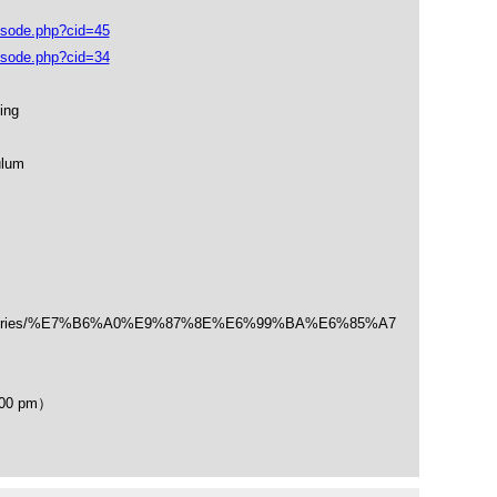
isode.php?cid=45
isode.php?cid=34
ing
ulum
/categories/%E7%B6%A0%E9%87%8E%E6%99%BA%E6%85%A7
00 pm）