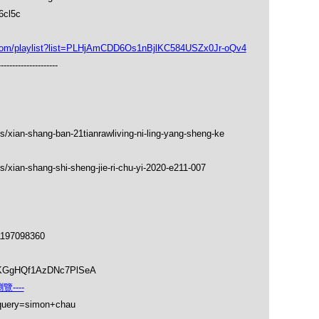
6cl5c
playlist?list=PLHjAmCDD6Os1nBjlKC584USZx0Jr-oQv4
---------------------
s/xian-shang-ban-21tianrawliving-ni-ling-yang-sheng-ke
/xian-shang-shi-sheng-jie-ri-chu-yi-2020-e211-007
1197098360
soKGgHQf1AzDNc7PlSeA
----
_query=simon+chau