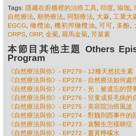
Tags:
隱藏在廚櫃裡的治癌工具
,
印度
,
瑜珈
,
自然療法
,
順勢療法
,
同類療法
,
大蔴
,
工業大
EGCG
,
橄欖油
,
機初搾橄欖油
,
可可
,
多酚
,
ORPS
,
ORP
,
金菊
,
羅馬金菊
,
芹菜素
本節目其他主題 Others Episod
Program
《自然療法與你》- EP279 - 12種天然抗生素
《自然療法與你》- EP278 - 自然療法如何
《自然療法與你》- EP277 - 光：被遺忘的營
《自然療法與你》- EP276 - 兒童成長毛病
《自然療法與你》- EP275 - 美容院治癌風波
《自然療法與你》- EP274 - 對魏則西事件的
《自然療法與你》- EP273 - 袁醫生怎樣睇症
《自然療法與你》- EP272 - 薑黃檸檬水