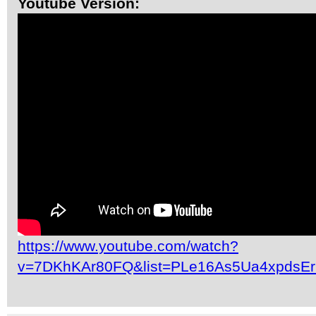
Youtube Version:
https://www.youtube.com/watch?
v=7DKhKAr80FQ&list=PLe16As5Ua4xpdsE