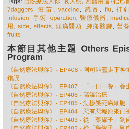
Tags:
自然療法與你
,
袁大明
,
西醫用這7把匕
7daggers
,
疫苗
,
vaccine
,
感冒
,
flu
,
打
Infusion
,
手術
,
operation
,
醫療儀器
,
medica
用
,
side
,
effects
,
頭痛醫頭
,
腳痛醫腳
,
營
fruits
本節目其他主題 Others Episod
Program
《自然療法與你》- EP408 - 阿司匹靈走下
錯誤
《自然療法與你》- EP407 - 「一日一餐」
《自然療法與你》- EP406 - 高溫治癌
《自然療法與你》- EP405 - 怎樣餓死癌細胞
《自然療法與你》- EP404 - 惡有惡報原來
《自然療法與你》- EP403 - 從「藥罐子」到
《自然療法與你》- EP402 - 從「藥罐子」到