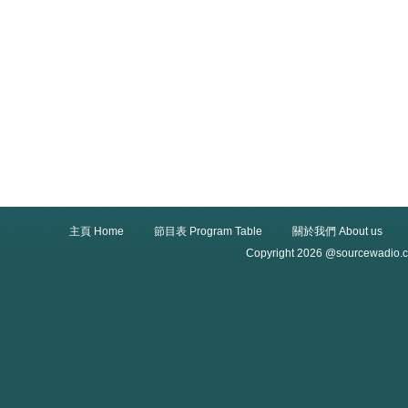
主頁 Home
節目表 Program Table
關於我們 About us
Copyright 2026 @sourcewadio.