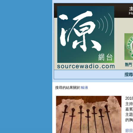
搜尋的結果關於:
輸液
2018
主持人
嘉賓 
主題
的胸
節目重