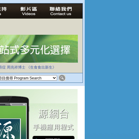
癌症
周兆祥博士
《生食食出新生》