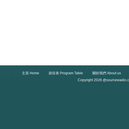
主頁 Home
節目表 Program Table
關於我們 About us
Copyright 2026 @sourcewadio.