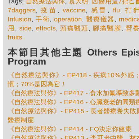
Tags:
自然療法與你
,
袁大明
,
西醫用這7把匕
7daggers
,
疫苗
,
vaccine
,
感冒
,
flu
,
打
Infusion
,
手術
,
operation
,
醫療儀器
,
medica
用
,
side
,
effects
,
頭痛醫頭
,
腳痛醫腳
,
營
fruits
本節目其他主題 Others Episod
Program
《自然療法與你》- EP418 - 疾病10%外
慣；70%是因為它！
《自然療法與你》- EP417 - 食水加氟導致
《自然療法與你》- EP416 - 心臟衰老的同類
《自然療法與你》- EP415 - 長者醫療卷
醫療制度
《自然療法與你》- EP414 - EQ決定你健康
《自然療法與你》- EP413 - 李可老中醫