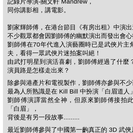
記錄片導演-關文軒 Mandrew，
同你講影相，講電影。
劉家輝師傅，在港台節目《有房出租》中演出
不少觀眾都會因劉師傅的幽默演出而發出會心
劉師傅在70年代進入演藝圈時已是武俠片主
夫，看得一眾武俠片迷拍案叫絕！
由武打明星到演活喜劇，劉師傅經過了什麼
演員路是怎樣走出來？
除參與港產片和電視製作，劉師傅亦參與不少
最為人所熟識是在 Kill Bill 中扮演「白眉道
劉師傅演譯當然全神，但原來劉師傅接拍
「白眉」，
背後是有另一段故事.........
最近劉師傅參與了中國第一齣真正的 3D 武俠