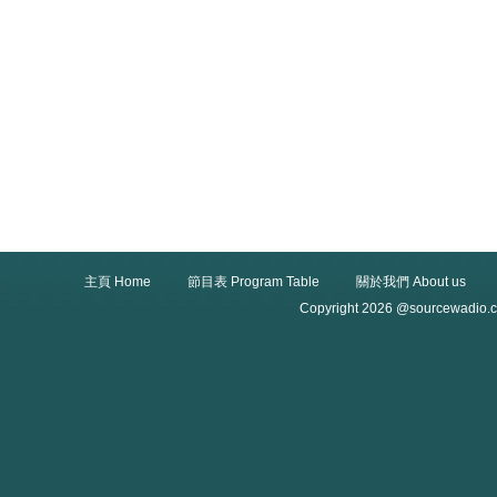
主頁 Home
節目表 Program Table
關於我們 About us
Copyright 2026 @sourcewadio.