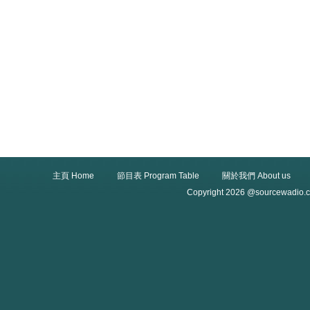
主頁 Home
節目表 Program Table
關於我們 About us
Copyright 2026 @sourcewadio.