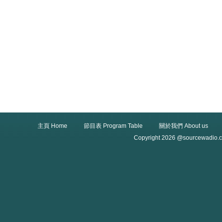
主頁 Home
節目表 Program Table
關於我們 About us
Copyright 2026 @sourcewadio.