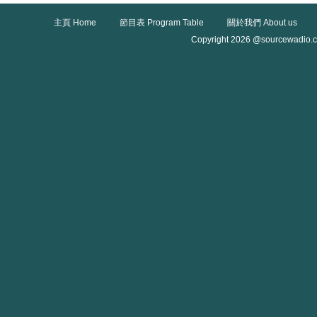
主頁 Home
節目表 Program Table
關於我們 About us
Copyright 2026 @sourcewadio.