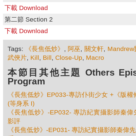
下載 Download
第二節 Section 2
下載 Download
Tags:
《長焦低炒》
,
阿巫
,
關文軒
,
Mandr
武俠片
,
Kill
,
Bill
,
Close-Up
,
Macro
本節目其他主題 Others Episod
Program
《長焦低炒》EP033-專訪仆街少女 +《版權
(等身系 I)
《長焦低炒》-EP032- 專訪紀實攝影師秦偉先生 III
影評
《長焦低炒》-EP031- 專訪紀實攝影師秦偉先生 