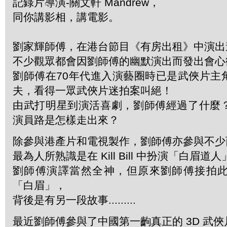
記錄片導演-關文軒 Mandrew，
同你講影相，講電影。
劉家輝師傅，在港台節目《有房出租》中演出
不少觀眾都會因劉師傅的幽默演出而發出會心
劉師傅在70年代進入演藝圈時已是武俠片主
夫，看得一眾武俠片迷拍案叫絕！
由武打明星到演活喜劇，劉師傅經過了什麼
演員路是怎樣走出來？
除參與港產片和電視製作，劉師傅亦參與不少
最為人所熟識是在 Kill Bill 中扮演「白眉道
劉師傅演譯當然全神，但原來劉師傅接拍
「白眉」，
背後是有另一段故事.........
最近劉師傅參與了中國第一齣真正的 3D 武俠