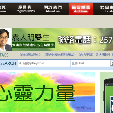
法治社會並不等同公正社會
自家教育合法化-推動多元化教育，全民學卷制
《自然療法與你》
《靈丹妙藥的同類療法》
《自力更新》
袁大明醫生