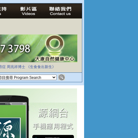
癌症
周兆祥博士
《生食食出新生》