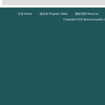
主頁 Home
節目表 Program Table
關於我們 About us
Copyright 2026 @sourcewadio.