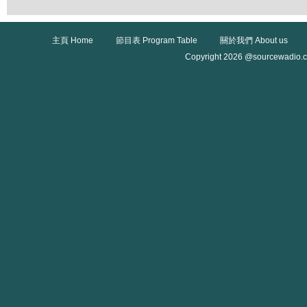
主頁 Home
節目表 Program Table
關於我們 About us
Copyright 2026 @sourcewadio.