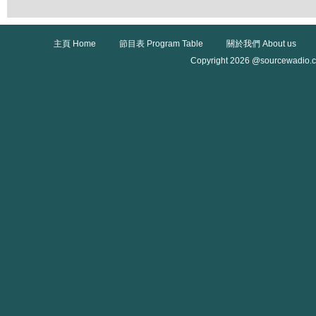
主頁 Home
節目表 Program Table
關於我們 About us
Copyright 2026 @sourcewadio.