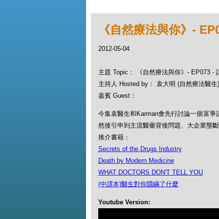
《自然療法與你》- EP0
2012-05-04
主題 Topic： 《自然療法與你》- EP073 
主持人 Hosted by： 袁大明 (自然療法醫生)
嘉賓 Guest：
今集袁醫生和Karman會先行討論一個富
然後引申到主流醫藥背後問題、大企業壟斷
推介書籍：
Secrets of the Drugs Industry
Death by Modern Medicine
WHAT DOCTORS DON'T TELL YOU
(中譯本)醫生對你隱瞞了什麼
Youtube Version: