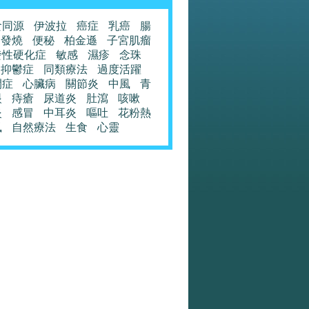
食同源
伊波拉
癌症
乳癌
腸
發燒
便秘
柏金遜
子宮肌瘤
發性硬化症
敏感
濕疹
念珠
抑鬱症
同類療法
過度活躍
閉症
心臟病
關節炎
中風
青
眼
痔瘡
尿道炎
肚瀉
咳嗽
炎
感冒
中耳炎
嘔吐
花粉熱
風
自然療法
生食
心靈