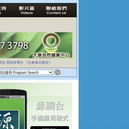
癌症
周兆祥博士
《生食食出新生》