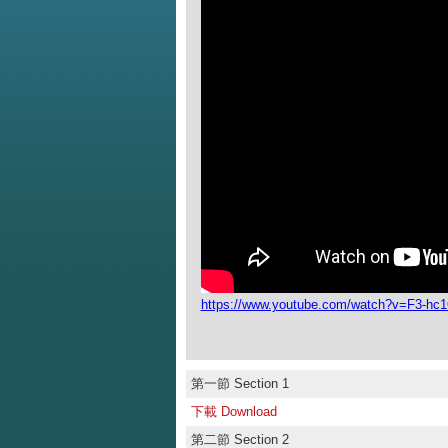
https://www.youtube.com/watch?v=F3-h
第一節 Section 1
下載 Download
第二節 Section 2