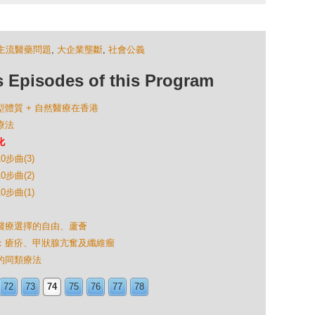
主流醫藥問題
,
大企業壟斷
,
社會公義
isodes of this Program
鹽型體質 + 自然醫療在香港
療法
化
0步曲(3)
0步曲(2)
0步曲(1)
症、醫療選擇的自由、蘆薈
詢問：瘡疥、甲狀腺亢奮及纖維瘤
題的同類療法
72
73
74
75
76
77
78