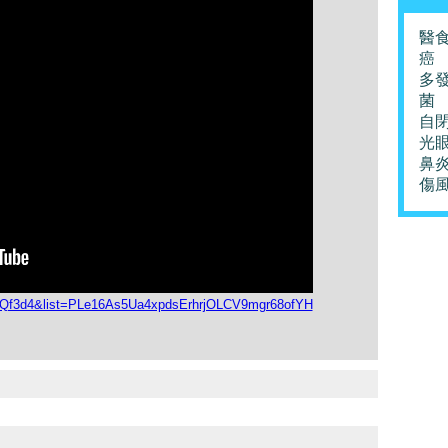
醫
癌
多
菌
自
光
鼻
傷
c1Qf3d4&list=PLe16As5Ua4xpdsErhrjOLCV9mgr68ofYH