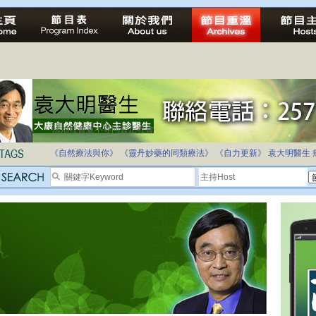
法治社會並不等同公正社會
自家教育合法化-推動多元化教育，全民學卷制
《自然療法與你》
《靈丹妙藥的同類療法》
《自力更新》
袁大明醫生