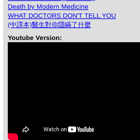
Death by Modern Medicine
WHAT DOCTORS DON'T TELL YOU
(中譯本)醫生對你隱瞞了什麼
Youtube Version: