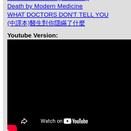
Death by Modern Medicine
WHAT DOCTORS DON'T TELL YOU
(中譯本)醫生對你隱瞞了什麼
Youtube Version: