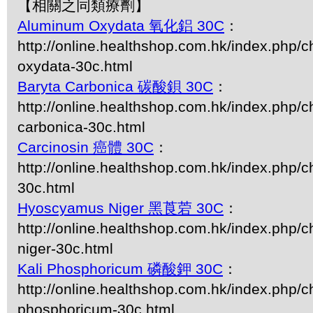
【相關之同類療劑】
Aluminum Oxydata 氧化鋁 30C
：
http://online.healthshop.com.hk/index.php/
oxydata-30c.html
Baryta Carbonica 碳酸鋇 30C
：
http://online.healthshop.com.hk/index.php/c
carbonica-30c.html
Carcinosin 癌體 30C
：
http://online.healthshop.com.hk/index.php/c
30c.html
Hyoscyamus Niger 黑莨菪 30C
：
http://online.healthshop.com.hk/index.php/
niger-30c.html
Kali Phosphoricum 磷酸鉀 30C
：
http://online.healthshop.com.hk/index.php/ch
phosphoricum-30c.html