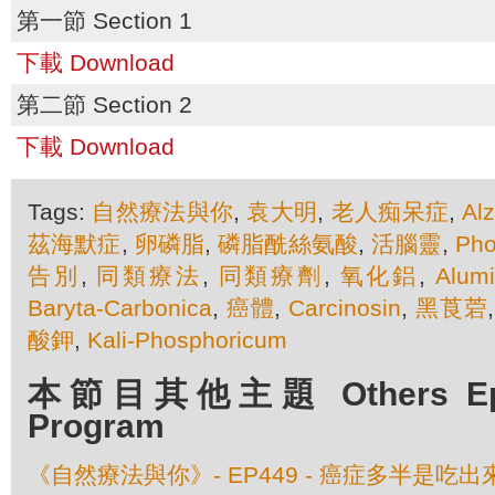
第一節 Section 1
下載 Download
第二節 Section 2
下載 Download
Tags:
自然療法與你
,
袁大明
,
老人痴呆症
,
Al
茲海默症
,
卵磷脂
,
磷脂酰絲氨酸
,
活腦靈
,
Pho
告別
,
同類療法
,
同類療劑
,
氧化鋁
,
Alum
Baryta-Carbonica
,
癌體
,
Carcinosin
,
黑莨菪
酸鉀
,
Kali-Phosphoricum
本節目其他主題 Others Episo
Program
《自然療法與你》- EP449 - 癌症多半是吃