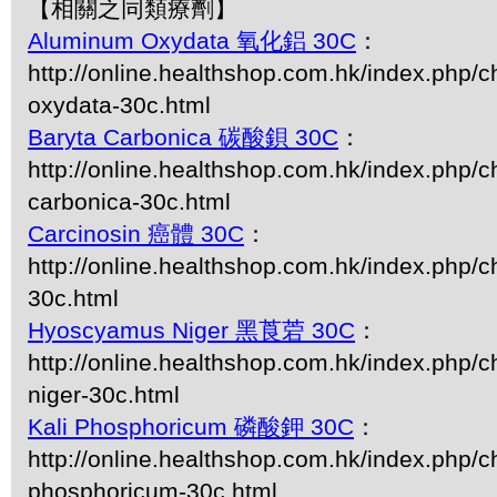
【相關之同類療劑】
Aluminum Oxydata 氧化鋁 30C
：
http://online.healthshop.com.hk/index.php/
oxydata-30c.html
Baryta Carbonica 碳酸鋇 30C
：
http://online.healthshop.com.hk/index.php/c
carbonica-30c.html
Carcinosin 癌體 30C
：
http://online.healthshop.com.hk/index.php/c
30c.html
Hyoscyamus Niger 黑莨菪 30C
：
http://online.healthshop.com.hk/index.php/
niger-30c.html
Kali Phosphoricum 磷酸鉀 30C
：
http://online.healthshop.com.hk/index.php/ch
phosphoricum-30c.html