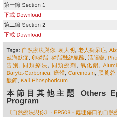
第一節 Section 1
下載 Download
第二節 Section 2
下載 Download
Tags:
自然療法與你
,
袁大明
,
老人痴呆症
,
Al
茲海默症
,
卵磷脂
,
磷脂酰絲氨酸
,
活腦靈
,
Pho
告別
,
同類療法
,
同類療劑
,
氧化鋁
,
Alum
Baryta-Carbonica
,
癌體
,
Carcinosin
,
黑莨菪
酸鉀
,
Kali-Phosphoricum
本節目其他主題 Others Episo
Program
《自然療法與你》- EP508 - 處理傷口的自然