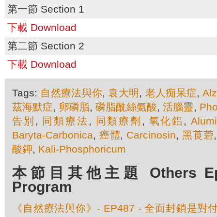
第一節 Section 1
下載 Download
第二節 Section 2
下載 Download
Tags:
自然療法與你
,
袁大明
,
老人痴呆症
,
Al
茲海默症
,
卵磷脂
,
磷脂酰絲氨酸
,
活腦靈
,
Pho
告別
,
同類療法
,
同類療劑
,
氧化鋁
,
Alum
Baryta-Carbonica
,
癌體
,
Carcinosin
,
黑莨菪
酸鉀
,
Kali-Phosphoricum
本節目其他主題 Others Episo
Program
《自然療法與你》- EP487 - 全面封鎖