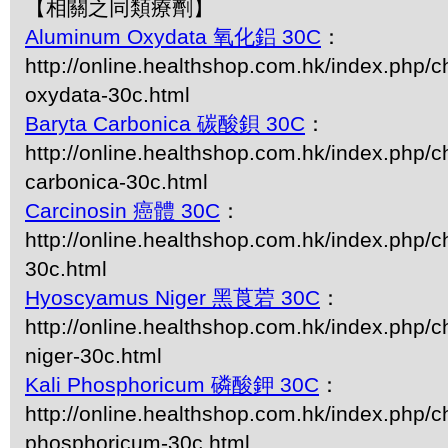
【相關之同類療劑】
Aluminum Oxydata 氧化鋁 30C
：
http://online.healthshop.com.hk/index.php/
oxydata-30c.html
Baryta Carbonica 碳酸鋇 30C
：
http://online.healthshop.com.hk/index.php/c
carbonica-30c.html
Carcinosin 癌體 30C
：
http://online.healthshop.com.hk/index.php/c
30c.html
Hyoscyamus Niger 黑莨菪 30C
：
http://online.healthshop.com.hk/index.php/
niger-30c.html
Kali Phosphoricum 磷酸鉀 30C
：
http://online.healthshop.com.hk/index.php/ch
phosphoricum-30c.html