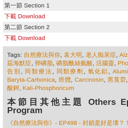
第一節 Section 1
下載 Download
第二節 Section 2
下載 Download
Tags:
自然療法與你
,
袁大明
,
老人痴呆症
,
Al
茲海默症
,
卵磷脂
,
磷脂酰絲氨酸
,
活腦靈
,
Pho
告別
,
同類療法
,
同類療劑
,
氧化鋁
,
Alum
Baryta-Carbonica
,
癌體
,
Carcinosin
,
黑莨菪
酸鉀
,
Kali-Phosphoricum
本節目其他主題 Others Episo
Program
《自然療法與你》- EP498 - 封鎖是好是壊？