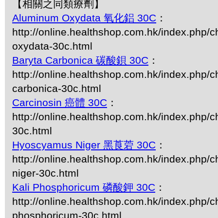
【相關之同類療劑】
Aluminum Oxydata 氧化鋁 30C
：
http://online.healthshop.com.hk/index.php/
oxydata-30c.html
Baryta Carbonica 碳酸鋇 30C
：
http://online.healthshop.com.hk/index.php/c
carbonica-30c.html
Carcinosin 癌體 30C
：
http://online.healthshop.com.hk/index.php/c
30c.html
Hyoscyamus Niger 黑莨菪 30C
：
http://online.healthshop.com.hk/index.php/
niger-30c.html
Kali Phosphoricum 磷酸鉀 30C
：
http://online.healthshop.com.hk/index.php/ch
phosphoricum-30c.html