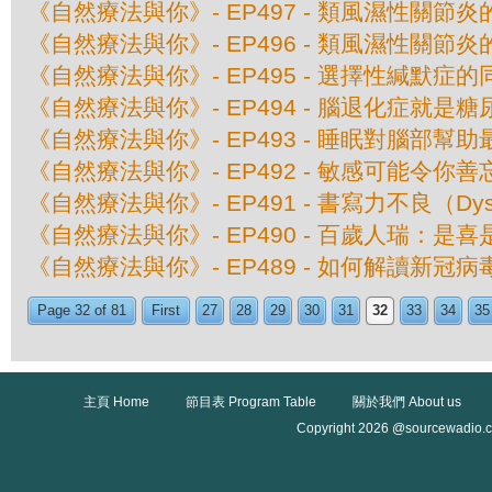
《自然療法與你》- EP497 - 類風濕性關節
《自然療法與你》- EP496 - 類風濕性關節
《自然療法與你》- EP495 - 選擇性緘默症
《自然療法與你》- EP494 - 腦退化症就是糖
《自然療法與你》- EP493 - 睡眠對腦部幫助
《自然療法與你》- EP492 - 敏感可能令你善
《自然療法與你》- EP491 - 書寫力不良（Dys
《自然療法與你》- EP490 - 百歲人瑞：是
《自然療法與你》- EP489 - 如何解讀新冠
Page 32 of 81
First
27
28
29
30
31
32
33
34
35
主頁 Home
節目表 Program Table
關於我們 About us
Copyright 2026 @sourcewadio.