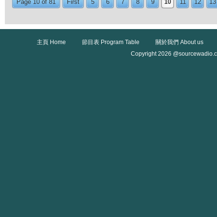
Page 10 of 81
First
5
6
7
8
9
10
11
12
13
主頁 Home
節目表 Program Table
關於我們 About us
Copyright 2026 @sourcewadio.