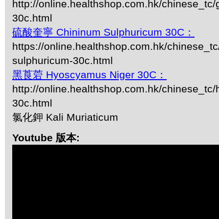
http://online.healthshop.com.hk/chinese_tc
30c.html
硫酸奎寧 Chininum Sulphuricum 30C：
https://online.healthshop.com.hk/chinese_tc
sulphuricum-30c.html
黑莨菪 Hyoscyamus Niger 30C：
http://online.healthshop.com.hk/chinese_tc
30c.html
氯化鉀 Kali Muriaticum
Youtube 版本: