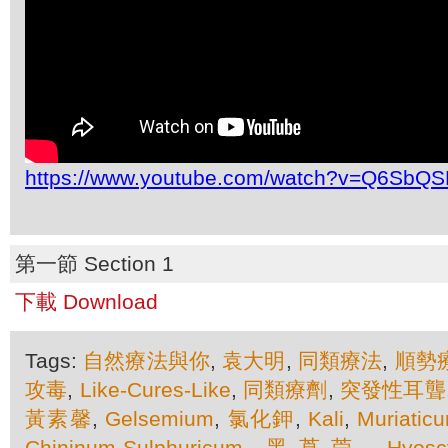
https://www.youtube.com/watch?v=Q6SbQ
第一節 Section 1
下載 Download
Tags:
自然療法與你
,
袁大明
,
同類療法
,
順勢
攻毒
,
Like-Cures-Like
,
同類療劑
,
突發性耳聾
黃素馨
,
Gelsemium
,
氯化鉀
,
Kali
,
Muriatic
Chininum-Sulphuricum
,
黑莨菪
,
Hyosc