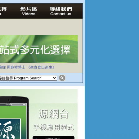
癌症
周兆祥博士
《生食食出新生》