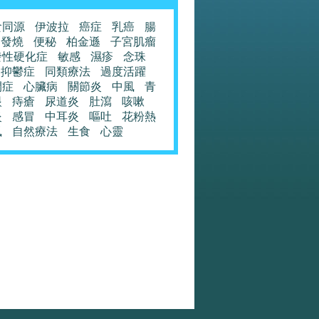
食同源
伊波拉
癌症
乳癌
腸
發燒
便秘
柏金遜
子宮肌瘤
發性硬化症
敏感
濕疹
念珠
抑鬱症
同類療法
過度活躍
閉症
心臟病
關節炎
中風
青
眼
痔瘡
尿道炎
肚瀉
咳嗽
炎
感冒
中耳炎
嘔吐
花粉熱
風
自然療法
生食
心靈