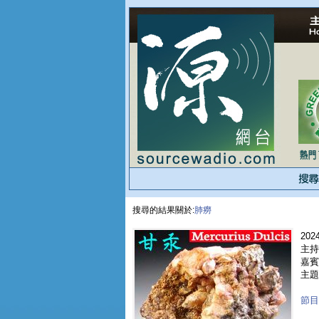
搜尋的結果關於:
肺癆
2024
主持
嘉賓 
主題 
節目重