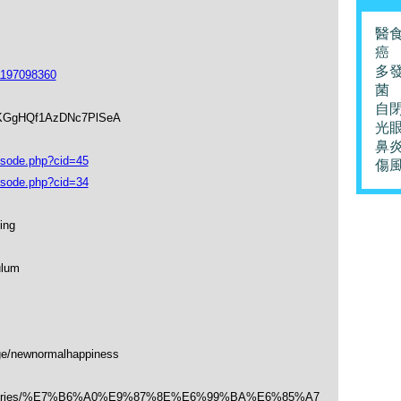
醫
癌
多
1197098360
菌
自
soKGgHQf1AzDNc7PlSeA
光
鼻
isode.php?cid=45
傷
isode.php?cid=34
ing
ulum
ge/newnormalhappiness
/categories/%E7%B6%A0%E9%87%8E%E6%99%BA%E6%85%A7