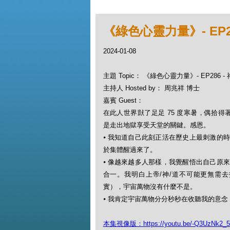
《綠色心靈力量》- EP28
2024-01-08
主題 Topic： 《綠色心靈力量》- EP286 -
主持人 Hosted by： 周兆祥 博士
嘉賓 Guest：
在此人世界獃了足足 75 度寒暑，偶拾
是走出地獄享受天堂的關鍵。感恩。
⦁
我知道自己此刻正活在歷史上最刺激的
於集體醒過來了。
⦁
像越來越多人那樣，我覺醒悟出自己原
合一。我明白上帝/神/道不可能更無需
實），宇宙萬物沒有什麼不是。
⦁
我肯定宇宙萬物分分秒秒在收聽我的意念
本集視像版：https://youtu.be/-Q3UzNk2_