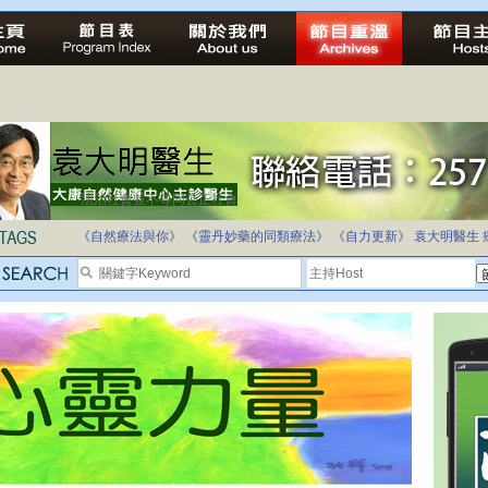
法治社會並不等同公正社會
自家教育合法化-推動多元化教育，全民學卷制
《自然療法與你》
《靈丹妙藥的同類療法》
《自力更新》
袁大明醫生