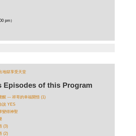
00 pm）
出地獄享受天堂
isodes of this Program
 --- 祥哥的幸福開悟 (1)
命說 YES
升華變得神聖
樂
(3)
(2)