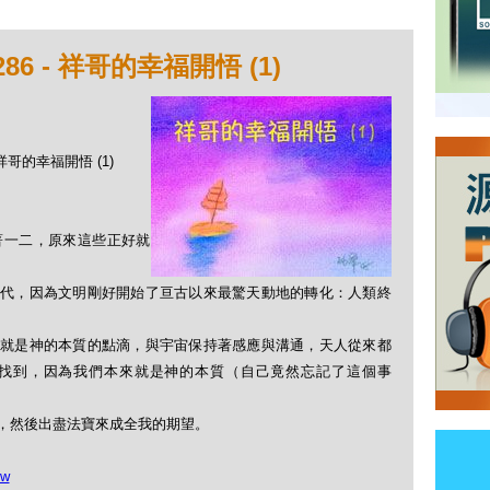
6 - 祥哥的幸福開悟 (1)
 祥哥的幸福開悟 (1)
得著一二，原來這些正好就
時代，因為文明剛好開始了亘古以來最驚天動地的轉化：人類終
來就是神的本質的點滴，與宇宙保持著感應與溝通，天人從來都
去找到，因為我們本來就是神的本質（自己竟然忘記了這個事
，然後出盡法寶來成全我的期望。
5w