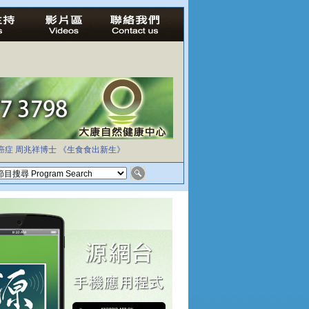
癌症
周兆祥博士
《生食食出新生》