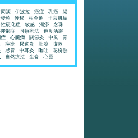
食同源
伊波拉
癌症
乳癌
腸
發燒
便秘
柏金遜
子宮肌瘤
發性硬化症
敏感
濕疹
念珠
抑鬱症
同類療法
過度活躍
閉症
心臟病
關節炎
中風
青
眼
痔瘡
尿道炎
肚瀉
咳嗽
炎
感冒
中耳炎
嘔吐
花粉熱
風
自然療法
生食
心靈