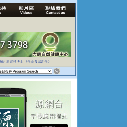
癌症
周兆祥博士
《生食食出新生》