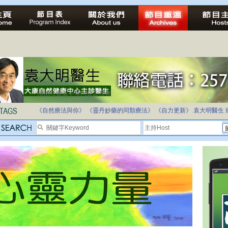
法治社會並不等同公正社會
自家教育合法化-推動多元化教育，全民學卷制
《自然療法與你》
《靈丹妙藥的同類療法》
《自力更新》
袁大明醫生