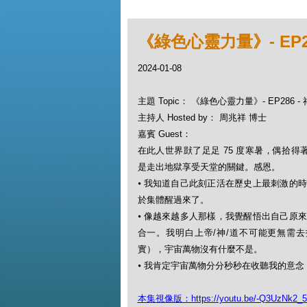
《綠色心靈力量》- EP28
2024-01-08
主題 Topic： 《綠色心靈力量》- EP286 -
主持人 Hosted by： 周兆祥 博士
嘉賓 Guest：
在此人世界獃了足足 75 度寒暑，偶拾
是走出地獄享受天堂的關鍵。感恩。
⦁
我知道自己此刻正活在歷史上最刺激的
於集體醒過來了。
⦁
像越來越多人那樣，我覺醒悟出自己原
合一。我明白上帝/神/道不可能更無需
實），宇宙萬物沒有什麼不是。
⦁
我肯定宇宙萬物分分秒秒在收聽我的意念
本集視像版：https://youtu.be/-Q3UzNk2_