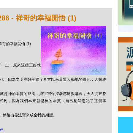
6 - 祥哥的幸福開悟 (1)
 祥哥的幸福開悟 (1)
得著一二，原來這些正好就
時代，因為文明剛好開始了亘古以來最驚天動地的轉化：人類終
來就是神的本質的點滴，與宇宙保持著感應與溝通，天人從來都
去找到，因為我們本來就是神的本質（自己竟然忘記了這個事
，然後出盡法寶來成全我的期望。
5w