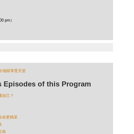
00 pm）
出地獄享受天堂
isodes of this Program
保護自己？
蹟生命更精采
生
立命