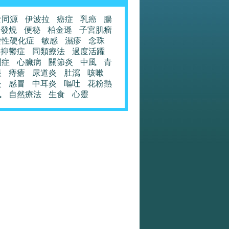
食同源
伊波拉
癌症
乳癌
腸
發燒
便秘
柏金遜
子宮肌瘤
發性硬化症
敏感
濕疹
念珠
抑鬱症
同類療法
過度活躍
閉症
心臟病
關節炎
中風
青
眼
痔瘡
尿道炎
肚瀉
咳嗽
炎
感冒
中耳炎
嘔吐
花粉熱
風
自然療法
生食
心靈