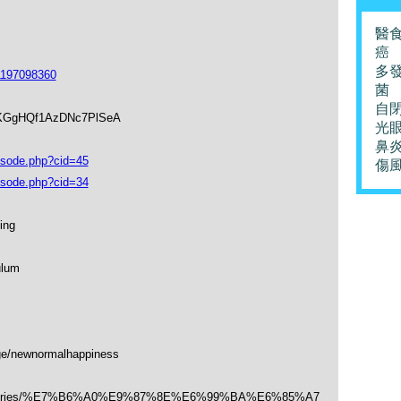
醫
癌
多
1197098360
菌
自
soKGgHQf1AzDNc7PlSeA
光
鼻
isode.php?cid=45
傷
isode.php?cid=34
ing
ulum
ge/newnormalhappiness
/categories/%E7%B6%A0%E9%87%8E%E6%99%BA%E6%85%A7