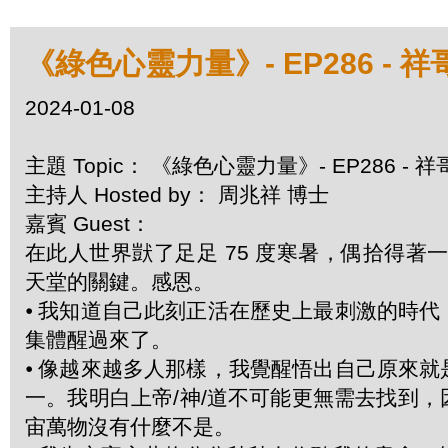
《綠色心靈力量》- EP286 - 祥
2024-01-08
主題 Topic： 《綠色心靈力量》- EP286 - 
主持人 Hosted by： 周兆祥 博士
嘉賓 Guest：
在此人世界獃了足足 75 度寒暑，偶拾得
天堂的關鍵。感恩。
⦁
我知道自己此刻正活在歷史上最刺激的時代
集體醒過來了。
⦁
像越來越多人那樣，我覺醒悟出自己原來就
一。我明白上帝/神/道不可能更無需去找到
宙萬物沒有什麼不是。