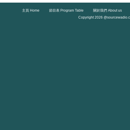
主頁 Home
節目表 Program Table
關於我們 About us
Copyright 2026 @sourcewadio.