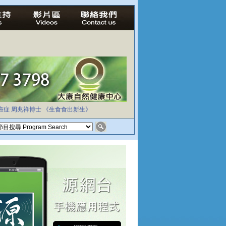
癌症
周兆祥博士
《生食食出新生》