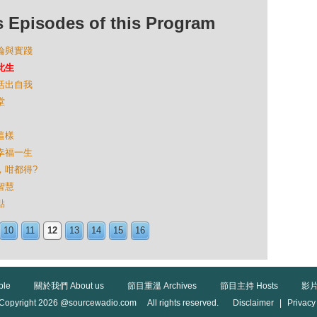
isodes of this Program
理論與實踐
此生
局活出自我
堂
這樣
法幸福一生
行，咁都得?
智慧
點
10
11
12
13
14
15
16
ble
關於我們 About us
節目重溫 Archives
節目主持 Hosts
影片
Copyright 2026 @sourcewadio.com All rights reserved.
Disclaimer
|
Privacy