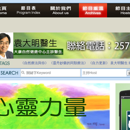
法治社會並不等同公正社會
自家教育合法化-推動多元化教育，全民學卷制
《自然療法與你》
《靈丹妙藥的同類療法》
《自力更新》
袁大明醫生