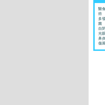
醫
癌
多
菌
自
光
鼻
傷