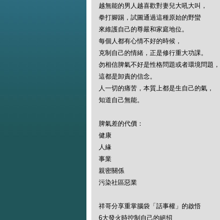
越無能的男人越喜歡對妻兒大吼大叫，
拳打腳踢，試圖通過這種原始的野蠻
來維護自己的尊嚴和家庭地位。
每個人都有心情不好的時候，
克制自己的情緒，正是修行重大功課。
勿相信脾氣不好是性格問題或者環境問題，
這都是卸責的信念。
人一切的痛苦，本質上都是生自己的氣，
知道自己無能。
脾氣差的代價：
健康
人緣
事業
親密關係
污染社區惡業
祥哥分享重掌腦袋「話事權」的啟悟
6大發火時控制自己的絕招