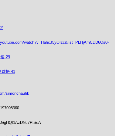
CY
.com/watch?v=HahcJ5yQIzc&list=PLHjAmCDD6Os0-
悟 29
啟悟 41
om/simonchauhk
1197098360
soKGgHQf1AzDNc7PlSeA