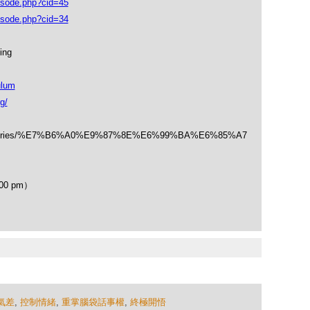
isode.php?cid=45
isode.php?cid=34
ing
ulum
g/
/categories/%E7%B6%A0%E9%87%8E%E6%99%BA%E6%85%A7
00 pm）
氣差
,
控制情緒
,
重掌腦袋話事權
,
終極開悟