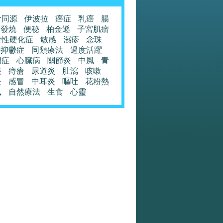
食同源
伊波拉
癌症
乳癌
腸
發燒
便秘
柏金遜
子宮肌瘤
發性硬化症
敏感
濕疹
念珠
抑鬱症
同類療法
過度活躍
閉症
心臟病
關節炎
中風
青
眼
痔瘡
尿道炎
肚瀉
咳嗽
炎
感冒
中耳炎
嘔吐
花粉熱
風
自然療法
生食
心靈