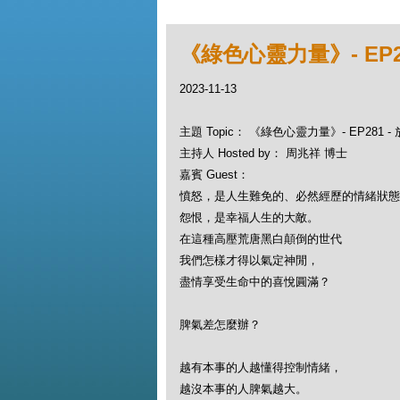
《綠色心靈力量》- EP2
2023-11-13
主題 Topic： 《綠色心靈力量》- EP281
主持人 Hosted by： 周兆祥 博士
嘉賓 Guest：
憤怒，是人生難免的、必然經歷的情緒狀態
怨恨，是幸福人生的大敵。
在這種高壓荒唐黑白顛倒的世代
我們怎樣才得以氣定神閒，
盡情享受生命中的喜悅圓滿？
脾氣差怎麼辦？
越有本事的人越懂得控制情緒，
越沒本事的人脾氣越大。