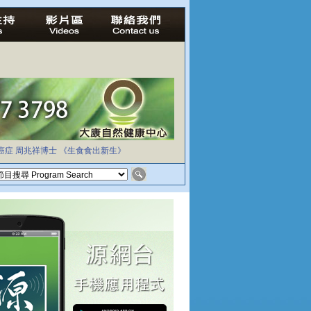
癌症
周兆祥博士
《生食食出新生》