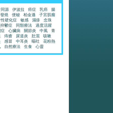
食同源
伊波拉
癌症
乳癌
腸
發燒
便秘
柏金遜
子宮肌瘤
發性硬化症
敏感
濕疹
念珠
抑鬱症
同類療法
過度活躍
閉症
心臟病
關節炎
中風
青
眼
痔瘡
尿道炎
肚瀉
咳嗽
炎
感冒
中耳炎
嘔吐
花粉熱
風
自然療法
生食
心靈