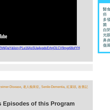
醫
癌
多
菌
自
光
鼻
傷
x7ZhNQaY&list=PLe16As5Ua4xpdsErhrjOLCV9mgr68ofYH
zeimer-Disease
,
老人痴呆症
,
Senile-Dementia
,
紅菜頭
,
改善記
isodes of this Program