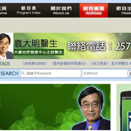
法治社會並不等同公正社會
自家教育合法化-推動多元化教育，全民學卷制
《自然療法與你》
《靈丹妙藥的同類療法》
《自力更新》
袁大明醫生