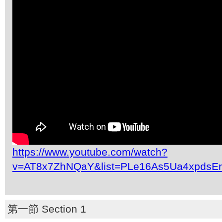
https://www.youtube.com/watch?
v=AT8x7ZhNQaY&list=PLe16As5Ua4xpdsE
第一節 Section 1