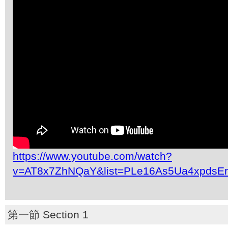
https://www.youtube.com/watch?
v=AT8x7ZhNQaY&list=PLe16As5Ua4xpdsE
第一節 Section 1