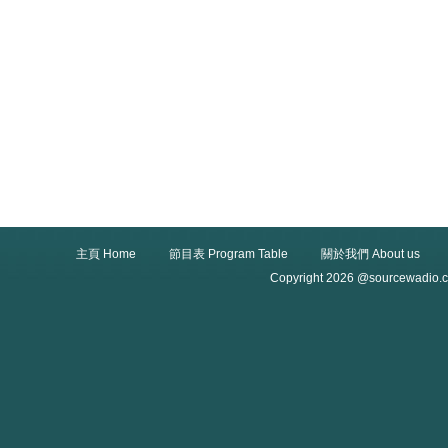
主頁 Home
節目表 Program Table
關於我們 About us
Copyright 2026 @sourcewadio.