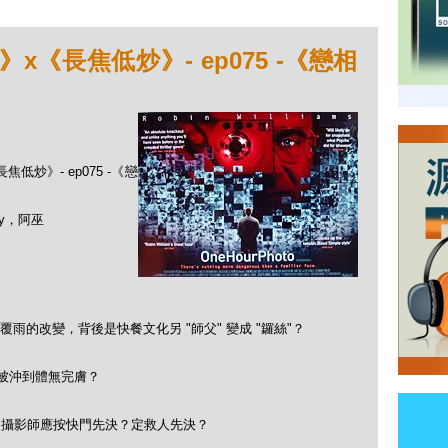
《長焦低炒》- ep075 -《戀相
》
低炒》- ep075 -《戀
ny，阿巫
雨的改變，背後是快餐文化另 "師父" 變成 "鑼絲"？
亦被沖到體無完膚？
，攝影師應按快門先決？定救人先決？