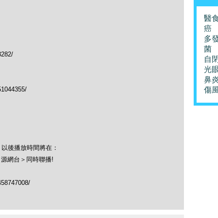
醫
癌
多
菌
3282/
自
光
鼻
51044355/
傷
！以後播放時間將在：
＜源網台＞同時聯播!
458747008/