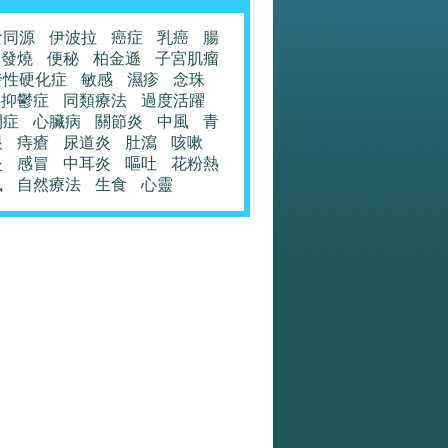
食同源
伊波拉
癌症
乳癌
腸
發燒
便秘
柏金遜
子宮肌瘤
發性硬化症
敏感
濕疹
念珠
抑鬱症
同類療法
過度活躍
閉症
心臟病
關節炎
中風
青
眼
痔瘡
尿道炎
肚瀉
咳嗽
炎
感冒
中耳炎
嘔吐
花粉熱
風
自然療法
生食
心靈