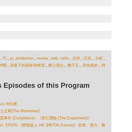
,
,
Pi,
,
pi
,
production,
,
review,
,
web
,
radio,
,
主持,
,
亞吉,
,
分析,
,
沖晒,
,
深夜下的寂靜放映室,
,
網上電台,
,
蠍子王,
,
長焦低炒,
,
阿
isodes of this Program
Ass 奇幻夜
The Wolverine)》
Compliance》《死亡實驗 (The Experiment)》
》EP076-《變態超人 HK (HEITAI Kaman)》友情、努力、勝