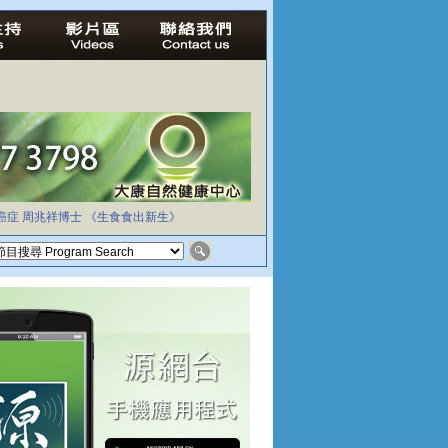
癌症
周兆祥博士
《生食食出新生》