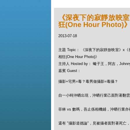
《深夜下的寂靜放映室》x
狂(One Hour Photo)
2013-07-18
主題 Topic： 《深夜下的寂靜放映室》x《長焦
相狂(One Hour Photo)》
主持人 Hosted by： 蠍子王，阿吉，John
嘉賓 Guest：
攝影+宅男=毒？毒男做攝影=毒攝？
自一小時沖晒出現，沖晒行業己面對著翻雲覆
菲林 vs 數嗎，吾止係相機鋪，沖晒行業
還有 "攝影道德論"，見被攝者面對著死亡