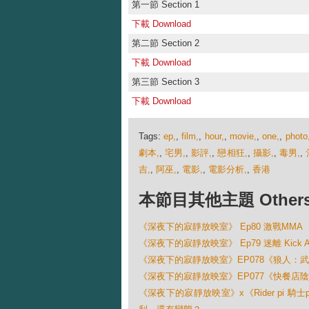
第一節 Section 1
下載 Download
第二節 Section 2
下載 Download
第三節 Section 3
下載 Download
Tags:
ep,
,
film,
,
hour,
,
movie,
,
one,
,
photo
劇本,
,
宅男,
,
影評,
,
戀相狂,
,
攝影,
,
毒男,
,
吉,
,
阿巫,
,
電影,
,
電影分析,
,
香港
本節目其他主題 Others Ep
《深夜下的寂靜放映室》 Ep80 激戰MMA
《深夜下的寂靜放映室》 Ep79 迷離 Kick 
《深夜下的寂靜放映室》EP078《狼人：武士之戰(
《深夜下的寂靜放映室》EP077《快餐店陰質事件 (
《深夜下的寂靜放映室》x《Rider pi 騎士pi