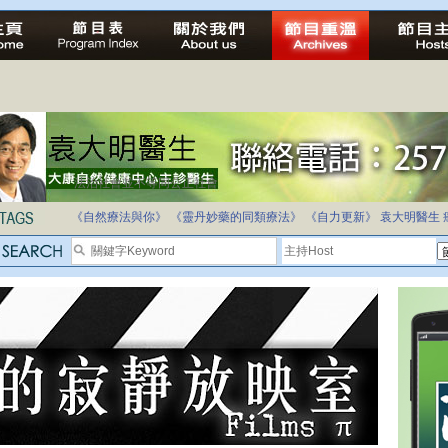
法治社會並不等同公正社會
自家教育合法化-推動多元化教育，全民學卷制
《自然療法與你》
《靈丹妙藥的同類療法》
《自力更新》
袁大明醫生