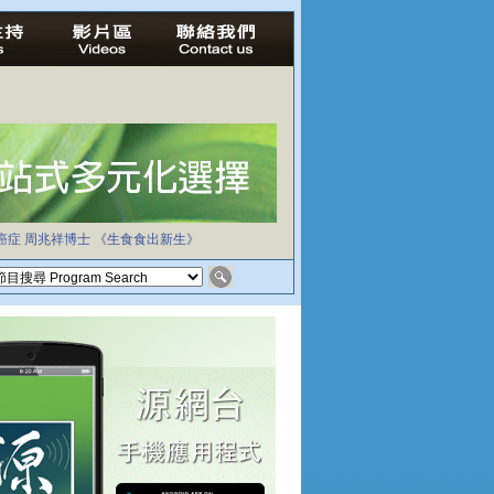
癌症
周兆祥博士
《生食食出新生》