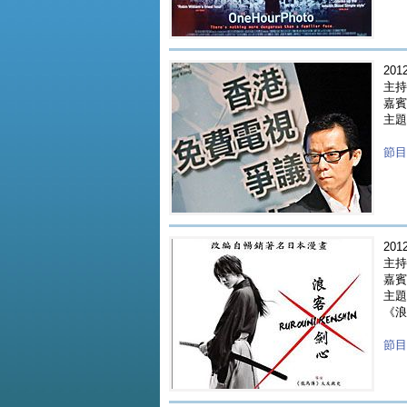
2012
主持人
嘉賓 
主題
節目重
2012
主持人
嘉賓
主題 
《浪
節目重