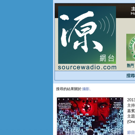
搜尋的結果關於:
攝影,
2013
主持
嘉賓 
主題
(On
節目重