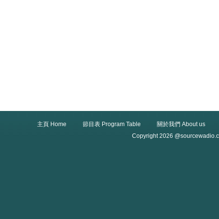
主頁 Home
節目表 Program Table
關於我們 About us
Copyright 2026 @sourcewadio.