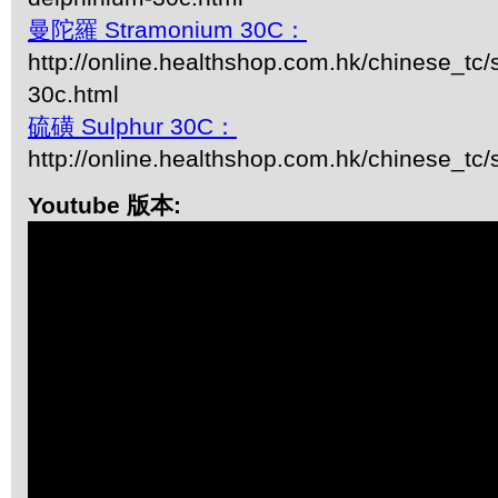
曼陀羅 Stramonium 30C：
http://online.healthshop.com.hk/chinese_tc
30c.html
硫磺 Sulphur 30C：
http://online.healthshop.com.hk/chinese_tc/
Youtube 版本: