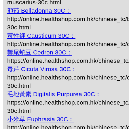
muscarius-30c.html
顛茄 Belladonna 30C：
http://online.healthshop.com.hk/chinese_tc/
30c.html
苛性鉀 Causticum 30C：
http://online.healthshop.com.hk/chinese_tc
響尾蛇豆 Cedron 30C：
https://online.healthshop.com.hk/chinese_t
毒芹 Cicuta Virosa 30C：
http://online.healthshop.com.hk/chinese_tc/c
30c.html
毛地黃素 Digitalis Purpurea 30C：
https://online.healthshop.com.hk/chinese_tc/
30c.html
小米草 Euphrasia 30C：
http://online.healthshop.com.hk/chinese_tc/