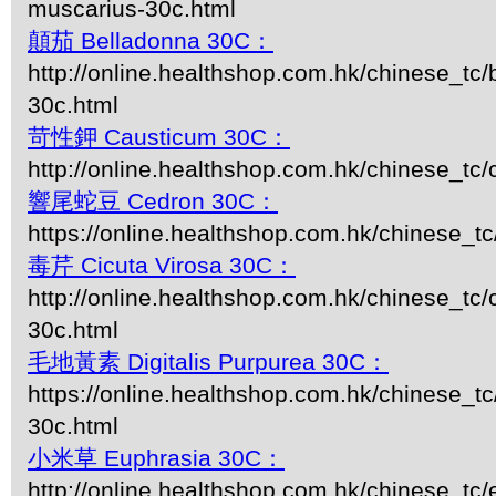
muscarius-30c.html
顛茄 Belladonna 30C：
http://online.healthshop.com.hk/chinese_tc/
30c.html
苛性鉀 Causticum 30C：
http://online.healthshop.com.hk/chinese_tc
響尾蛇豆 Cedron 30C：
https://online.healthshop.com.hk/chinese_t
毒芹 Cicuta Virosa 30C：
http://online.healthshop.com.hk/chinese_tc/c
30c.html
毛地黃素 Digitalis Purpurea 30C：
https://online.healthshop.com.hk/chinese_tc/
30c.html
小米草 Euphrasia 30C：
http://online.healthshop.com.hk/chinese_tc/