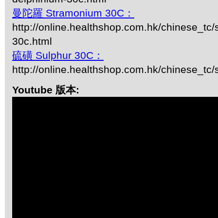
曼陀羅 Stramonium 30C：
http://online.healthshop.com.hk/chinese_tc
30c.html
硫磺 Sulphur 30C：
http://online.healthshop.com.hk/chinese_tc/
Youtube 版本: